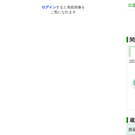
出
ログイン
すると表紙画像を
ご覧になれます
関
20
蔵
所