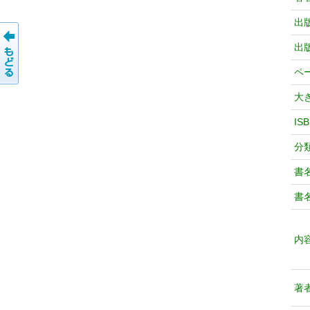
出
出
ペ
大
IS
分
書
書
内
著