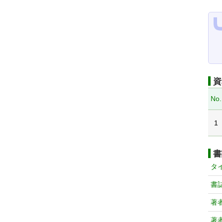
資
No.
1
書
タ
書
著
著