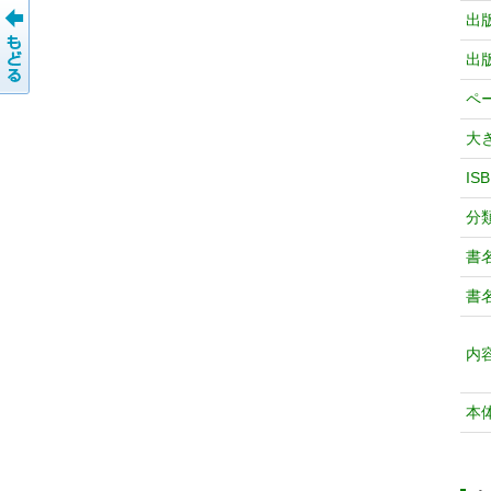
出
出
ペ
大
IS
分
書
書
内
本