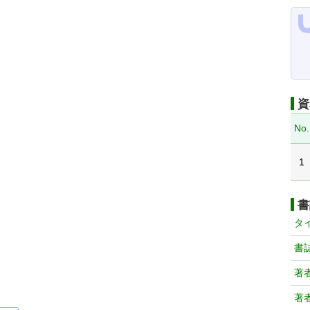
資
No.
1
書
タ
書
著
著