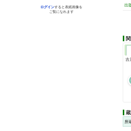
出
ログイン
すると表紙画像を
ご覧になれます
関
吉
蔵
所