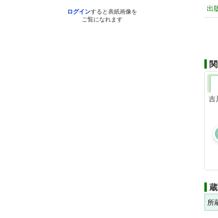
出
ログイン
すると表紙画像を
ご覧になれます
関
吉
蔵
所