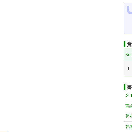
資
No.
1
書
タ
書
著
著