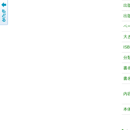
出
出
ペ
大
IS
分
書
書
内
本