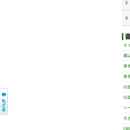
2
3
タ
書
著
著
出
出
ペ
大
IS