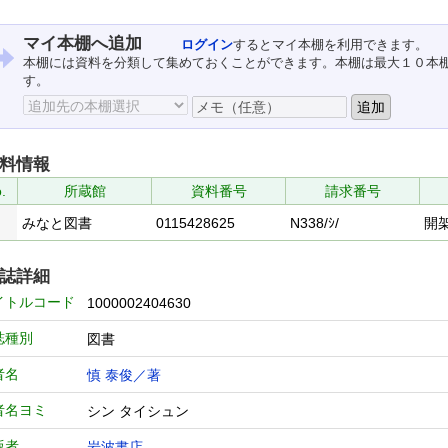
マイ本棚へ追加
ログイン
するとマイ本棚を利用できます。
本棚には資料を分類して集めておくことができます。本棚は最大１０本
す。
料情報
.
所蔵館
資料番号
請求番号
みなと図書
0115428625
N338/ｼ/
開
誌詳細
イトルコード
1000002404630
誌種別
図書
者名
慎 泰俊／著
者名ヨミ
シン タイシュン
版者
岩波書店