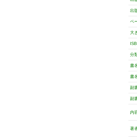
出
ペ
大
IS
分
書
書
副
副
内
著