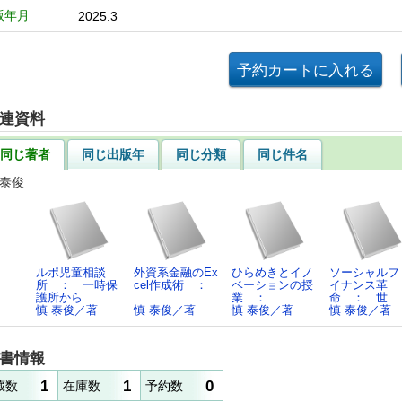
版年月
2025.3
連資料
同じ著者
同じ出版年
同じ分類
同じ件名
 泰俊
ルポ児童相談
外資系金融のEx
ひらめきとイノ
ソーシャルフ
所 ： 一時保
cel作成術 ：
ベーションの授
イナンス革
護所から…
…
業 ：…
命 ： 世…
慎 泰俊／著
慎 泰俊／著
慎 泰俊／著
慎 泰俊／著
書情報
1
1
0
蔵数
在庫数
予約数