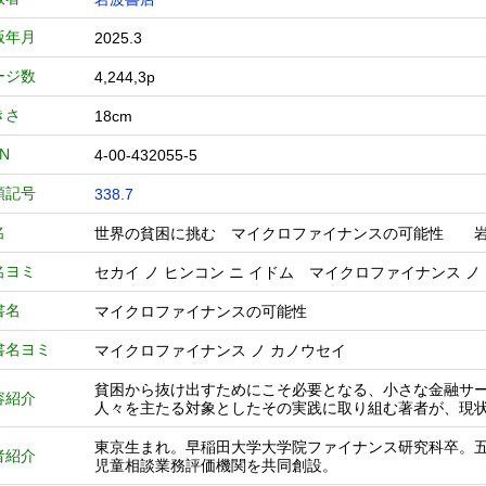
版年月
2025.3
ージ数
4,244,3p
きさ
18cm
BN
4-00-432055-5
類記号
338.7
名
世界の貧困に挑む マイクロファイナンスの可能性 
名ヨミ
セカイ ノ ヒンコン ニ イドム マイクロファイナンス ノ
書名
マイクロファイナンスの可能性
書名ヨミ
マイクロファイナンス ノ カノウセイ
貧困から抜け出すためにこそ必要となる、小さな金融サ
容紹介
人々を主たる対象としたその実践に取り組む著者が、現
東京生まれ。早稲田大学大学院ファイナンス研究科卒。五常・アン
者紹介
児童相談業務評価機関を共同創設。