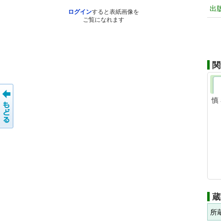
出
ログイン
すると表紙画像を
ご覧になれます
関
慎
蔵
所