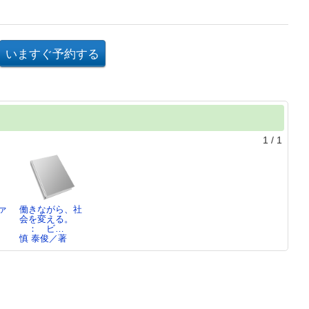
1
/
1
ァ
働きながら、社
会を変える。
： ビ…
慎 泰俊／著