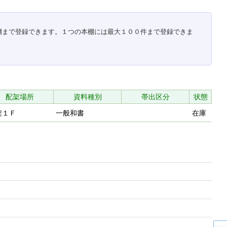
棚まで登録できます。１つの本棚には最大１００件まで登録できま
配架場所
資料種別
帯出区分
状態
架１Ｆ
一般和書
在庫