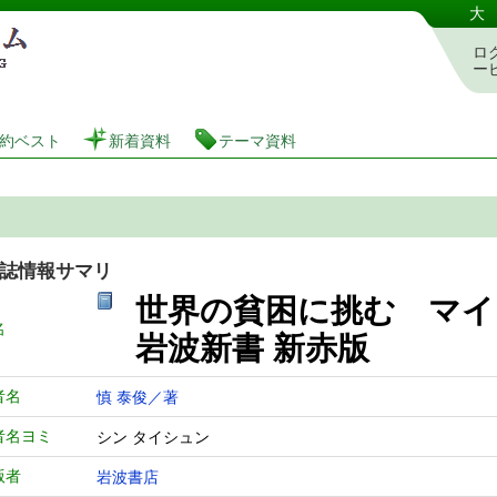
港区立図書館 蔵書検索・予約システム
大
ロ
ー
約ベスト
新着資料
テーマ資料
誌情報サマリ
世界の貧困に挑む マ
名
岩波新書 新赤版
者名
慎 泰俊／著
者名ヨミ
シン タイシュン
版者
岩波書店