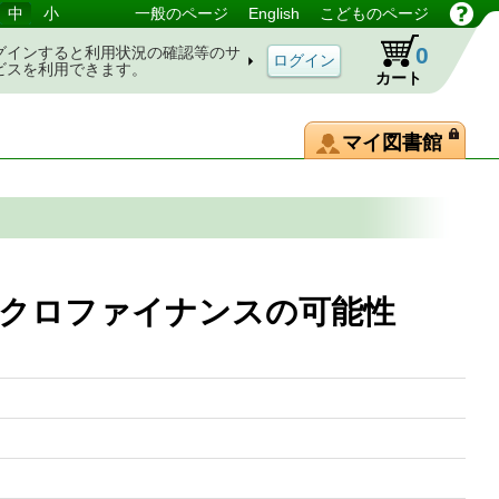
中
小
一般のページ
English
こどものページ
0
グインすると利用状況の確認等のサ
ビスを利用できます。
カート
マイ図書館
イクロファイナンスの可能性