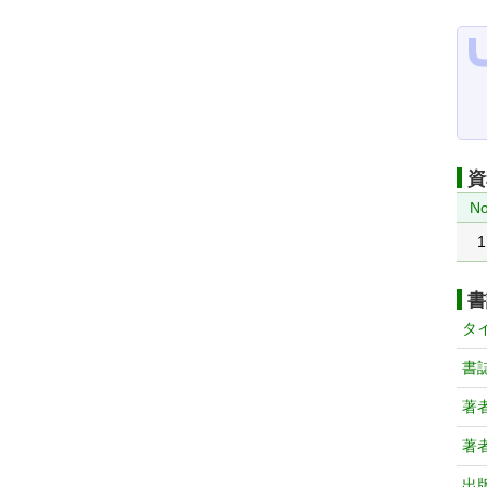
資
No
1
書
タ
書
著
著
出