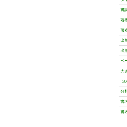
書
著
著
出
出
ペ
大
IS
分
書
書