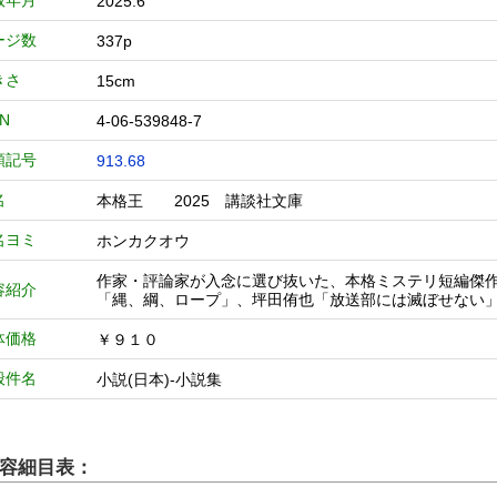
版年月
2025.6
ージ数
337p
きさ
15cm
BN
4-06-539848-7
類記号
913.68
名
本格王 2025 講談社文庫
名ヨミ
ホンカクオウ
作家・評論家が入念に選び抜いた、本格ミステリ短編傑
容紹介
「縄、綱、ロープ」、坪田侑也「放送部には滅ぼせない」
体価格
￥９１０
般件名
小説(日本)-小説集
容細目表：