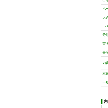
出
ペ
大
IS
分
書
書
内
本
一
内