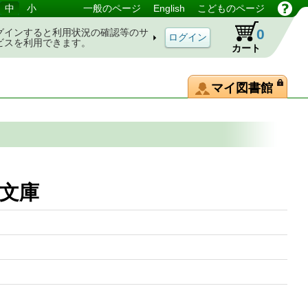
中
小
一般のページ
English
こどものページ
0
グインすると利用状況の確認等のサ
ビスを利用できます。
カート
マイ図書館
談社文庫