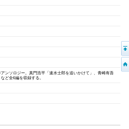
作アンソロジー。真門浩平「速水士郎を追いかけて」、青崎有吾
など全6編を収録する。