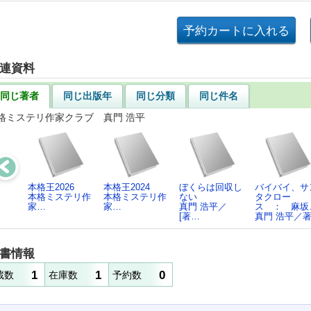
連資料
同じ著者
同じ出版年
同じ分類
同じ件名
格ミステリ作家クラブ 真門 浩平
本格王2026
本格王2024
ぼくらは回収し
バイバイ、サ
本格ミステリ作
本格ミステリ作
ない
タクロー
家…
家…
真門 浩平／
ス ： 麻坂
[著…
真門 浩平／
書情報
1
1
0
蔵数
在庫数
予約数