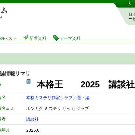
港区立図書館 蔵書検索・予約システム
大
ロ
ー
約ベスト
新着資料
テーマ資料
誌情報サマリ
本格王 2025 講
名
者名
本格ミステリ作家クラブ／選・編
者名ヨミ
ホンカク ミステリ サッカ クラブ
版者
講談社
版年月
2025.6