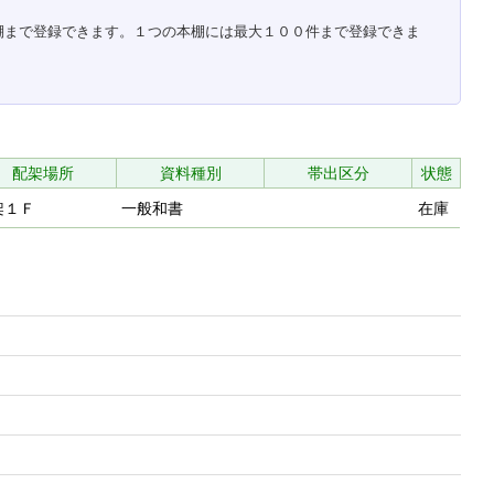
棚まで登録できます。１つの本棚には最大１００件まで登録できま
配架場所
資料種別
帯出区分
状態
架１Ｆ
一般和書
在庫