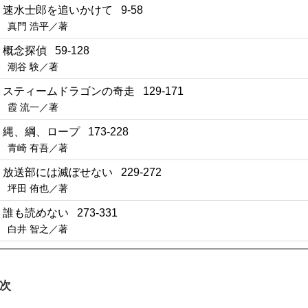
1 速水士郎を追いかけて 9-58
真門 浩平／著
2 概念探偵 59-128
潮谷 験／著
3 スティームドラゴンの奇走 129-171
霞 流一／著
4 縄、綱、ロープ 173-228
青崎 有吾／著
5 放送部には滅ぼせない 229-272
坪田 侑也／著
6 誰も読めない 273-331
白井 智之／著
次