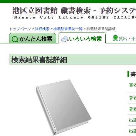
トップページ
>
詳細検索
>
検索結果書誌一覧
> 検索結果書誌詳細
かんたん検索
いろいろ検索
貸出・予
検索結果書誌詳細
書
書
著
著
出
出