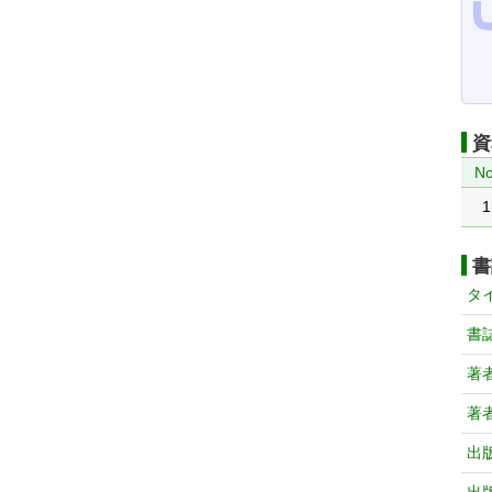
資
No
1
書
タ
書
著
著
出