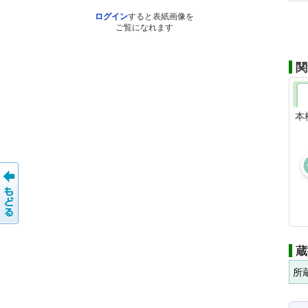
ログイン
すると表紙画像を
ご覧になれます
関
本
蔵
所