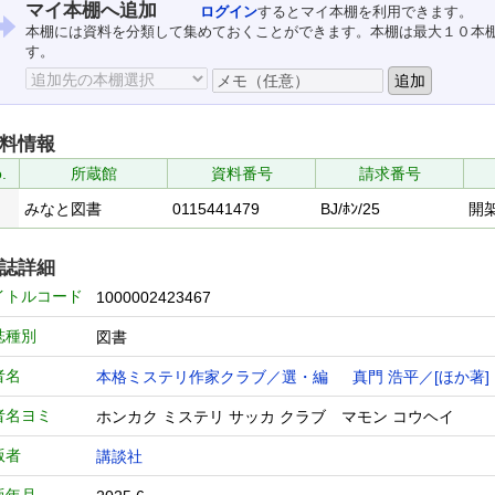
マイ本棚へ追加
ログイン
するとマイ本棚を利用できます。
本棚には資料を分類して集めておくことができます。本棚は最大１０本
す。
料情報
.
所蔵館
資料番号
請求番号
みなと図書
0115441479
BJ/ﾎﾝ/25
開
誌詳細
イトルコード
1000002423467
誌種別
図書
者名
本格ミステリ作家クラブ／選・編
真門 浩平／[ほか著]
者名ヨミ
ホンカク ミステリ サッカ クラブ マモン コウヘイ
版者
講談社