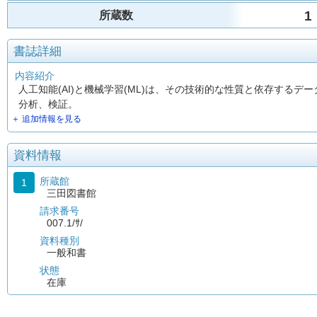
1
所蔵数
書誌詳細
内容紹介
人工知能(AI)と機械学習(ML)は、その技術的な性質と依存する
分析、検証。
＋ 追加情報を見る
資料情報
所蔵館
1
三田図書館
請求番号
007.1/ｻ/
資料種別
一般和書
状態
在庫