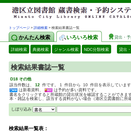
トップページ
>
詳細検索
> 検索結果書誌一覧
かんたん検索
いろいろ検索
貸出・予
詳細検索
典拠検索
ジャンル検索
NDC分類検索
貸出
検索結果書誌一覧
D18 その他
該当件数は、
12
件です。 1 件目から 10 件目を表示していま
は新着資料、
は予約が多い資料です。
書名をクリックすると所蔵館の貸出状況を確認することができま
本・雑誌を検索し、該当する資料がない場合（港区立図書館に所
しぼり込み
検索結果一覧表：