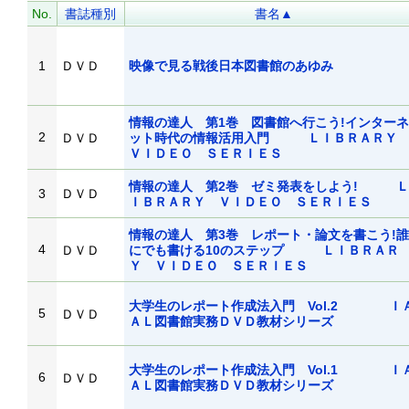
No.
書誌種別
書名▲
1
ＤＶＤ
映像で見る戦後日本図書館のあゆみ
情報の達人 第1巻 図書館へ行こう!インターネ
2
ＤＶＤ
ット時代の情報活用入門 ＬＩＢＲＡＲ
ＶＩＤＥＯ ＳＥＲＩＥＳ
情報の達人 第2巻 ゼミ発表をしよう! Ｌ
3
ＤＶＤ
ＩＢＲＡＲＹ ＶＩＤＥＯ ＳＥＲＩＥＳ
情報の達人 第3巻 レポート・論文を書こう!誰
4
ＤＶＤ
にでも書ける10のステップ ＬＩＢＲＡＲ
Ｙ ＶＩＤＥＯ ＳＥＲＩＥＳ
大学生のレポート作成法入門 Vol.2 Ｉ
5
ＤＶＤ
ＡＬ図書館実務ＤＶＤ教材シリーズ
大学生のレポート作成法入門 Vol.1 Ｉ
6
ＤＶＤ
ＡＬ図書館実務ＤＶＤ教材シリーズ