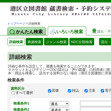
トップページ
> 詳細検索
かんたん検索
いろいろ検索
貸出・予
詳細検索
典拠検索
ジャンル検索
NDC分類検索
貸出
詳細検索
詳細な条件を設定して、蔵書を検索することができます。
※カセットおよびデイジーCDの貸出は「声の図書」の利用者に限
本・雑誌を検索し、該当する資料がない場合（港区立図書館に所
検索条件
資料区分
図書
雑誌
児童
電
すべて選択
検索条件1
検索条件2