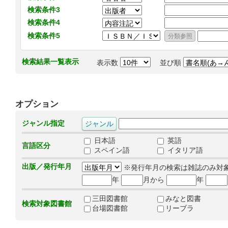
検索条件3
検索条件4
検索条件5
検索結果一覧表示
表示数
並び順
オプション
ジャンル指定
日本語
英語
言語区分
スペイン語
イタリア語
出版／発行年月
※発行年月の検索は雑誌のみ対
年
月から
年
三田図書館
みなと図書
検索対象図書館
台場図書館
リーブラ