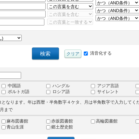
清音化する
中国語
ハングル
アジア言語
ポルトガ語
ロシア語
サイレント
象となります。年は西暦・半角数字４ケタ、月は半角数字で入力してく
月まで
麻布図書館
赤坂図書館
高輪図書館
青山生涯
郷土歴史館