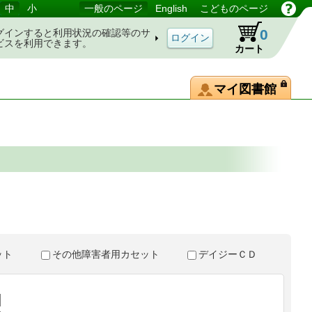
中
小
一般のページ
English
こどものページ
0
グインすると利用状況の確認等のサ
ビスを利用できます。
カート
マイ図書館
。
セット
その他障害者用カセット
デイジーＣＤ