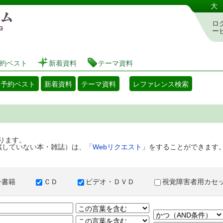
港区立図書館 蔵書検索・予約システム
大
ロ
ー
約ベスト
新着資料
テーマ資料
・予約ベスト
新着資料
テーマ資料
レファレンス検索
ります。
蔵していない本・雑誌）は、「
Webリクエスト
」をすることができます
子書籍
ＣＤ
ビデオ・ＤＶＤ
視覚障害者用カ