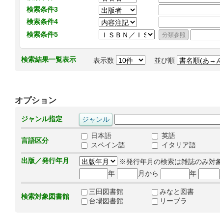
検索条件3
検索条件4
検索条件5
検索結果一覧表示
表示数
並び順
オプション
ジャンル指定
日本語
英語
言語区分
スペイン語
イタリア語
出版／発行年月
※発行年月の検索は雑誌のみ対
年
月から
年
三田図書館
みなと図書
検索対象図書館
台場図書館
リーブラ