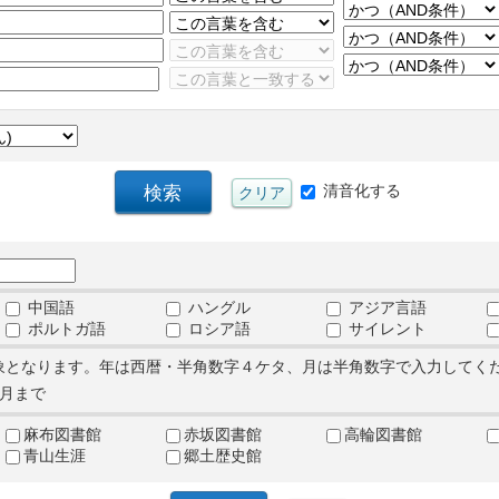
清音化する
中国語
ハングル
アジア言語
ポルトガ語
ロシア語
サイレント
象となります。年は西暦・半角数字４ケタ、月は半角数字で入力してく
月まで
麻布図書館
赤坂図書館
高輪図書館
青山生涯
郷土歴史館