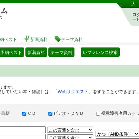
港区立図書館 蔵書検索・予約システム
大
ロ
ー
約ベスト
新着資料
テーマ資料
・予約ベスト
新着資料
テーマ資料
レファレンス検索
ります。
蔵していない本・雑誌）は、「
Webリクエスト
」をすることができます
子書籍
ＣＤ
ビデオ・ＤＶＤ
視覚障害者用カ