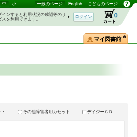
中
小
一般のページ
English
こどものページ
0
グインすると利用状況の確認等のサ
ビスを利用できます。
カート
マイ図書館
。
セット
その他障害者用カセット
デイジーＣＤ