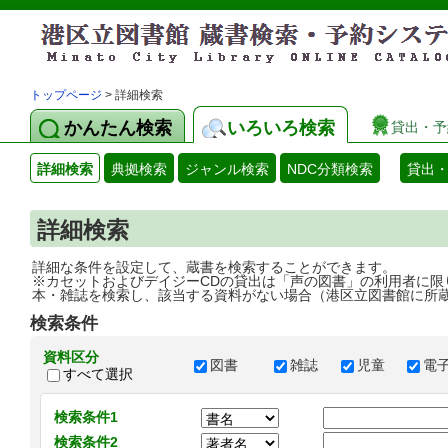
トップページ
> 詳細検索
かんたん検索
いろいろ検索
貸出・予
詳細検索
典拠検索
ジャンル検索
NDC分類検索
貸出
詳細検索
詳細な条件を設定して、蔵書を検索することができます。
※カセットおよびデイジーCDの貸出は「声の図書」の利用者に限
本・雑誌を検索し、該当する資料がない場合（港区立図書館に所
検索条件
資料区分
図書
雑誌
児童
電
すべて選択
検索条件1
検索条件2