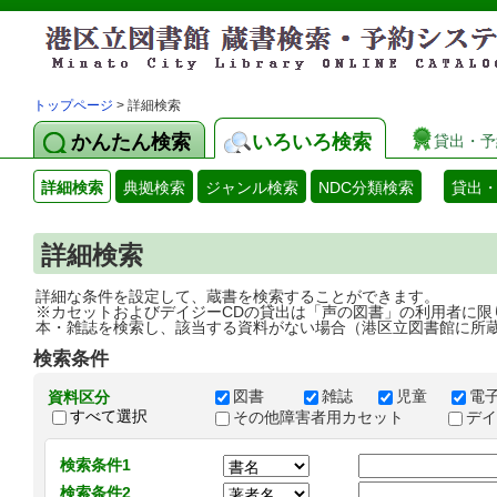
トップページ
> 詳細検索
かんたん検索
いろいろ検索
貸出・予
詳細検索
典拠検索
ジャンル検索
NDC分類検索
貸出
詳細検索
詳細な条件を設定して、蔵書を検索することができます。
※カセットおよびデイジーCDの貸出は「声の図書」の利用者に限
本・雑誌を検索し、該当する資料がない場合（港区立図書館に所
検索条件
図書
雑誌
児童
電
資料区分
すべて選択
その他障害者用カセット
デ
検索条件1
検索条件2