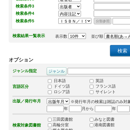
検索条件3
検索条件4
検索条件5
検索結果一覧表示
表示数
並び順
オプション
ジャンル指定
日本語
英語
ドイツ語
フランス語
言語区分
ロシア語
サイレント
出版／発行年月
※発行年月の検索は雑誌のみ対
年
月から
年
三田図書館
みなと図書
高輪分室
港南図書館
検索対象図書館