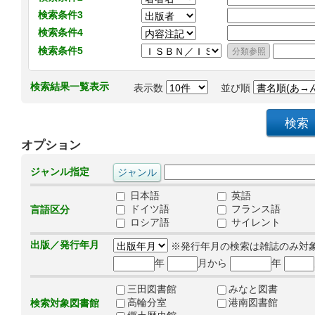
検索条件3
検索条件4
検索条件5
検索結果一覧表示
表示数
並び順
オプション
ジャンル指定
日本語
英語
ドイツ語
フランス語
言語区分
ロシア語
サイレント
出版／発行年月
※発行年月の検索は雑誌のみ対
年
月から
年
三田図書館
みなと図書
高輪分室
港南図書館
検索対象図書館