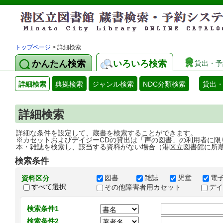
トップページ
> 詳細検索
かんたん検索
いろいろ検索
貸出・予
詳細検索
典拠検索
ジャンル検索
NDC分類検索
貸出
詳細検索
詳細な条件を設定して、蔵書を検索することができます。
※カセットおよびデイジーCDの貸出は「声の図書」の利用者に限
本・雑誌を検索し、該当する資料がない場合（港区立図書館に所
検索条件
図書
雑誌
児童
電
資料区分
すべて選択
その他障害者用カセット
デ
検索条件1
検索条件2