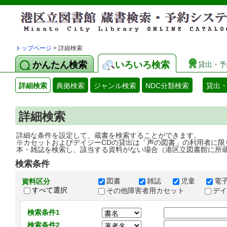
トップページ
> 詳細検索
かんたん検索
いろいろ検索
貸出・予
詳細検索
典拠検索
ジャンル検索
NDC分類検索
貸出
詳細検索
詳細な条件を設定して、蔵書を検索することができます。
※カセットおよびデイジーCDの貸出は「声の図書」の利用者に限
本・雑誌を検索し、該当する資料がない場合（港区立図書館に所
検索条件
図書
雑誌
児童
電
資料区分
すべて選択
その他障害者用カセット
デ
検索条件1
検索条件2