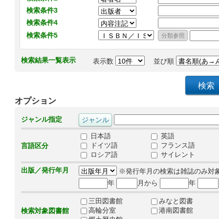
検索条件3
検索条件4
検索条件5
検索結果一覧表示
表示数
並び順
オプション
ジャンル指定
日本語
英語
ドイツ語
フランス語
言語区分
ロシア語
サイレント
出版／発行年月
※発行年月の検索は雑誌のみ対
年
月から
年
三田図書館
みなと図書
高輪分室
港南図書館
検索対象図書館