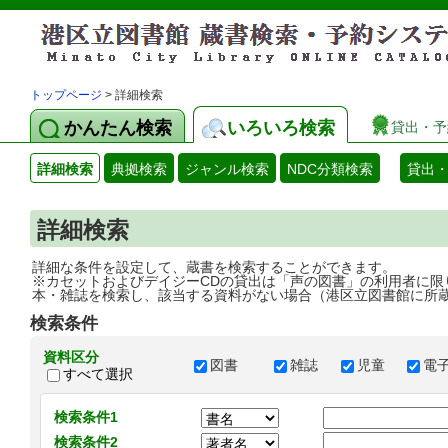
トップページ
> 詳細検索
かんたん検索
いろいろ検索
貸出・予
詳細検索
典拠検索
ジャンル検索
NDC分類検索
貸出
詳細検索
詳細な条件を設定して、蔵書を検索することができます。
※カセットおよびデイジーCDの貸出は「声の図書」の利用者に限
本・雑誌を検索し、該当する資料がない場合（港区立図書館に所
検索条件
資料区分
図書
雑誌
児童
電
すべて選択
検索条件1
検索条件2