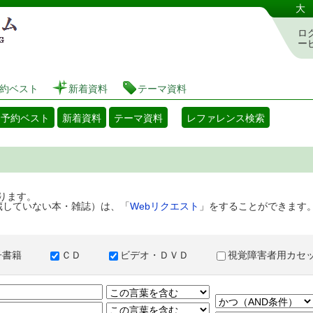
港区立図書館 蔵書検索・予約システム
大
ロ
ー
約ベスト
新着資料
テーマ資料
・予約ベスト
新着資料
テーマ資料
レファレンス検索
ります。
蔵していない本・雑誌）は、「
Webリクエスト
」をすることができます
子書籍
ＣＤ
ビデオ・ＤＶＤ
視覚障害者用カ