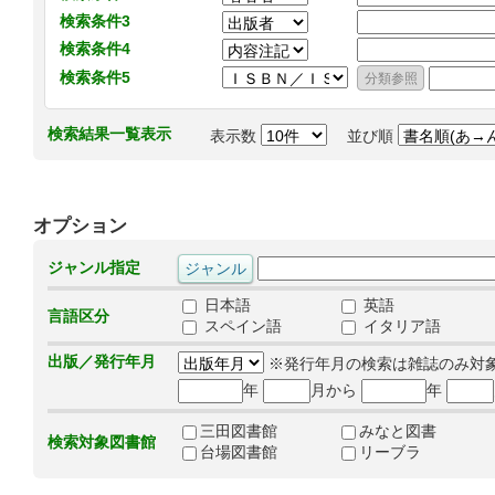
検索条件3
検索条件4
検索条件5
検索結果一覧表示
表示数
並び順
オプション
ジャンル指定
日本語
英語
言語区分
スペイン語
イタリア語
出版／発行年月
※発行年月の検索は雑誌のみ対
年
月から
年
三田図書館
みなと図書
検索対象図書館
台場図書館
リーブラ