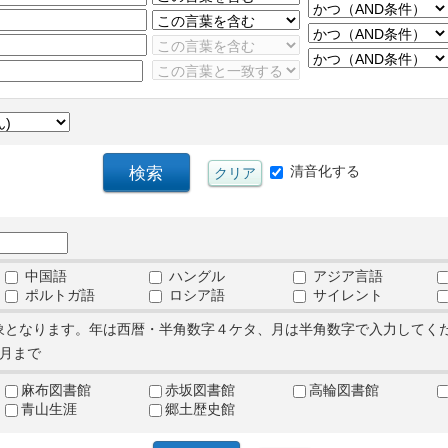
清音化する
中国語
ハングル
アジア言語
ポルトガ語
ロシア語
サイレント
象となります。年は西暦・半角数字４ケタ、月は半角数字で入力してく
月まで
麻布図書館
赤坂図書館
高輪図書館
青山生涯
郷土歴史館