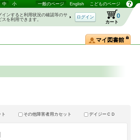
中
小
一般のページ
English
こどものページ
0
グインすると利用状況の確認等のサ
ビスを利用できます。
カート
マイ図書館
。
セット
その他障害者用カセット
デイジーＣＤ