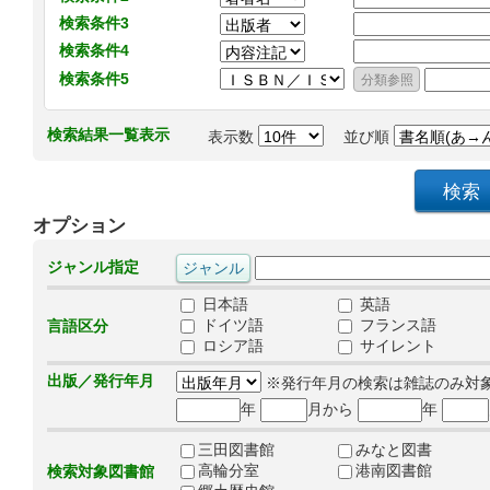
検索条件3
検索条件4
検索条件5
検索結果一覧表示
表示数
並び順
オプション
ジャンル指定
日本語
英語
ドイツ語
フランス語
言語区分
ロシア語
サイレント
出版／発行年月
※発行年月の検索は雑誌のみ対
年
月から
年
三田図書館
みなと図書
高輪分室
港南図書館
検索対象図書館