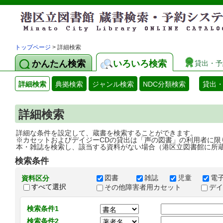
トップページ
> 詳細検索
かんたん検索
いろいろ検索
貸出・予
詳細検索
典拠検索
ジャンル検索
NDC分類検索
貸出
詳細検索
詳細な条件を設定して、蔵書を検索することができます。
※カセットおよびデイジーCDの貸出は「声の図書」の利用者に限
本・雑誌を検索し、該当する資料がない場合（港区立図書館に所
検索条件
図書
雑誌
児童
電
資料区分
すべて選択
その他障害者用カセット
デ
検索条件1
検索条件2