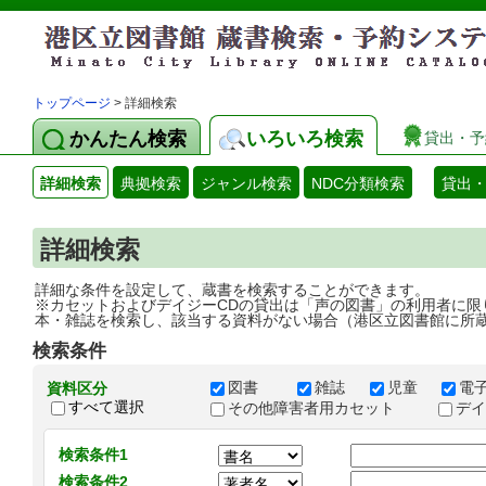
トップページ
> 詳細検索
かんたん検索
いろいろ検索
貸出・予
詳細検索
典拠検索
ジャンル検索
NDC分類検索
貸出
詳細検索
詳細な条件を設定して、蔵書を検索することができます。
※カセットおよびデイジーCDの貸出は「声の図書」の利用者に限
本・雑誌を検索し、該当する資料がない場合（港区立図書館に所
検索条件
図書
雑誌
児童
電
資料区分
すべて選択
その他障害者用カセット
デ
検索条件1
検索条件2