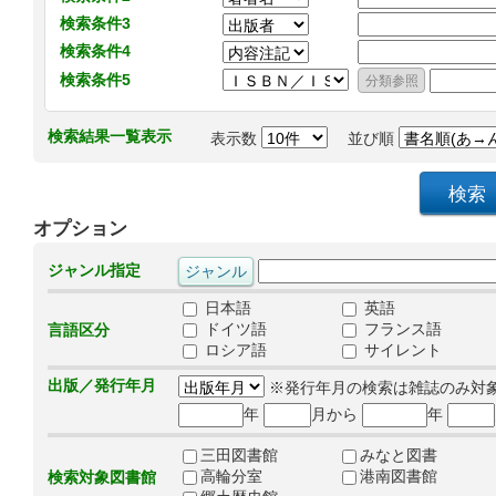
検索条件3
検索条件4
検索条件5
検索結果一覧表示
表示数
並び順
オプション
ジャンル指定
日本語
英語
ドイツ語
フランス語
言語区分
ロシア語
サイレント
出版／発行年月
※発行年月の検索は雑誌のみ対
年
月から
年
三田図書館
みなと図書
高輪分室
港南図書館
検索対象図書館