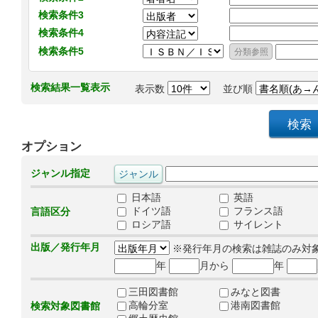
検索条件3
検索条件4
検索条件5
検索結果一覧表示
表示数
並び順
オプション
ジャンル指定
日本語
英語
ドイツ語
フランス語
言語区分
ロシア語
サイレント
出版／発行年月
※発行年月の検索は雑誌のみ対
年
月から
年
三田図書館
みなと図書
高輪分室
港南図書館
検索対象図書館