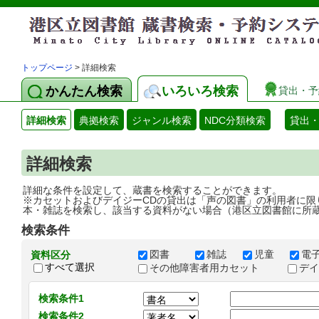
トップページ
> 詳細検索
かんたん検索
いろいろ検索
貸出・予
詳細検索
典拠検索
ジャンル検索
NDC分類検索
貸出
詳細検索
詳細な条件を設定して、蔵書を検索することができます。
※カセットおよびデイジーCDの貸出は「声の図書」の利用者に限
本・雑誌を検索し、該当する資料がない場合（港区立図書館に所
検索条件
図書
雑誌
児童
電
資料区分
すべて選択
その他障害者用カセット
デ
検索条件1
検索条件2