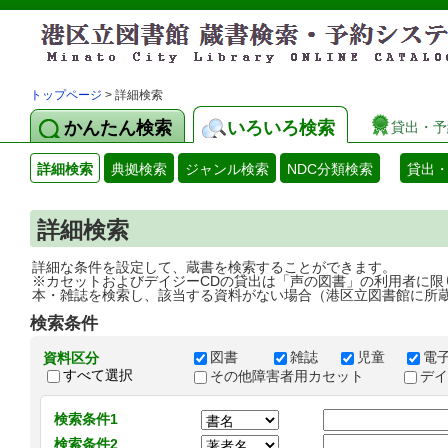
トップページ
> 詳細検索
かんたん検索
いろいろ検索
貸出・予
詳細検索
典拠検索
ジャンル検索
NDC分類検索
貸出
詳細検索
詳細な条件を設定して、蔵書を検索することができます。
※カセットおよびデイジーCDの貸出は「声の図書」の利用者に限
本・雑誌を検索し、該当する資料がない場合（港区立図書館に所
検索条件
図書
雑誌
児童
電
資料区分
すべて選択
その他障害者用カセット
デ
検索条件1
検索条件2