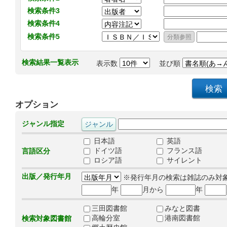
検索条件3
検索条件4
検索条件5
検索結果一覧表示
表示数
並び順
オプション
ジャンル指定
日本語
英語
ドイツ語
フランス語
言語区分
ロシア語
サイレント
出版／発行年月
※発行年月の検索は雑誌のみ対
年
月から
年
三田図書館
みなと図書
高輪分室
港南図書館
検索対象図書館