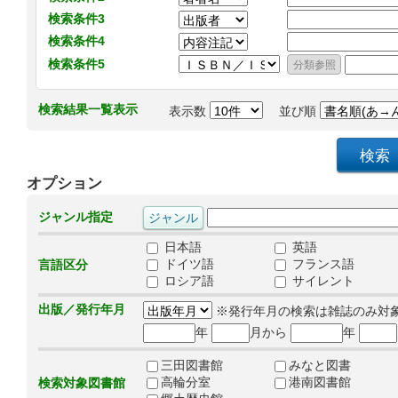
検索条件3
検索条件4
検索条件5
検索結果一覧表示
表示数
並び順
オプション
ジャンル指定
日本語
英語
ドイツ語
フランス語
言語区分
ロシア語
サイレント
出版／発行年月
※発行年月の検索は雑誌のみ対
年
月から
年
三田図書館
みなと図書
高輪分室
港南図書館
検索対象図書館