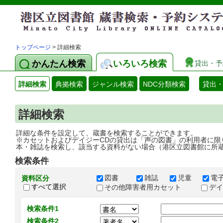
トップページ
> 詳細検索
かんたん検索
いろいろ検索
貸出・予
詳細検索
典拠検索
ジャンル検索
NDC分類検索
貸出
詳細検索
詳細な条件を設定して、蔵書を検索することができます。
※カセットおよびデイジーCDの貸出は「声の図書」の利用者に限
本・雑誌を検索し、該当する資料がない場合（港区立図書館に所
検索条件
図書
雑誌
児童
電
資料区分
すべて選択
その他障害者用カセット
デ
検索条件1
検索条件2