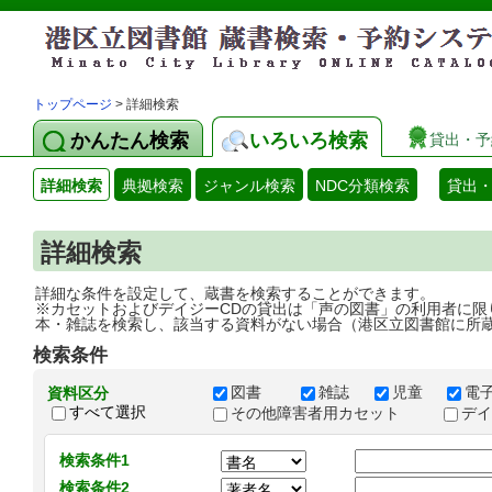
トップページ
> 詳細検索
かんたん検索
いろいろ検索
貸出・予
詳細検索
典拠検索
ジャンル検索
NDC分類検索
貸出
詳細検索
詳細な条件を設定して、蔵書を検索することができます。
※カセットおよびデイジーCDの貸出は「声の図書」の利用者に限
本・雑誌を検索し、該当する資料がない場合（港区立図書館に所
検索条件
図書
雑誌
児童
電
資料区分
すべて選択
その他障害者用カセット
デ
検索条件1
検索条件2