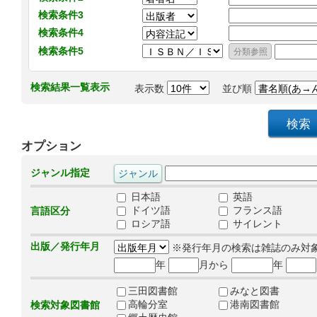
検索条件3
検索条件4
検索条件5
検索結果一覧表示
表示数
並び順
オプション
ジャンル指定
日本語
英語
ドイツ語
フランス語
言語区分
ロシア語
サイレント
出版／発行年月
※発行年月の検索は雑誌のみ対
年
月から
年
三田図書館
みなと図書
高輪分室
港南図書館
検索対象図書館