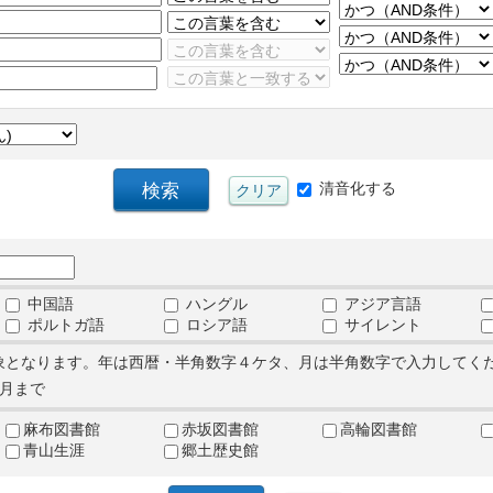
清音化する
中国語
ハングル
アジア言語
ポルトガ語
ロシア語
サイレント
象となります。年は西暦・半角数字４ケタ、月は半角数字で入力してく
月まで
麻布図書館
赤坂図書館
高輪図書館
青山生涯
郷土歴史館