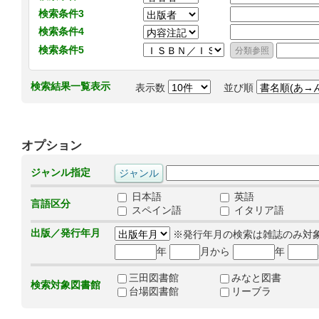
検索条件3
検索条件4
検索条件5
検索結果一覧表示
表示数
並び順
オプション
ジャンル指定
日本語
英語
言語区分
スペイン語
イタリア語
出版／発行年月
※発行年月の検索は雑誌のみ対
年
月から
年
三田図書館
みなと図書
検索対象図書館
台場図書館
リーブラ