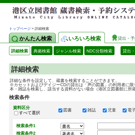
トップページ
> 詳細検索
かんたん検索
いろいろ検索
貸出・予
詳細検索
典拠検索
ジャンル検索
NDC分類検索
貸出
詳細検索
詳細な条件を設定して、蔵書を検索することができます。
※カセットおよびデイジーCDの貸出は「声の図書」の利用者に限
本・雑誌を検索し、該当する資料がない場合（港区立図書館に所
検索条件
資料区分
図書
雑誌
児童
電
すべて選択
検索条件1
検索条件2