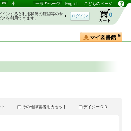
中
小
一般のページ
English
こどものページ
0
グインすると利用状況の確認等のサ
ビスを利用できます。
カート
マイ図書館
。
セット
その他障害者用カセット
デイジーＣＤ