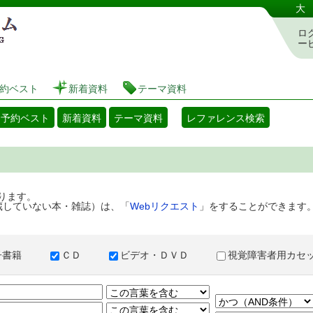
港区立図書館 蔵書検索・予約システム
大
ロ
ー
約ベスト
新着資料
テーマ資料
・予約ベスト
新着資料
テーマ資料
レファレンス検索
ります。
蔵していない本・雑誌）は、「
Webリクエスト
」をすることができます
子書籍
ＣＤ
ビデオ・ＤＶＤ
視覚障害者用カ