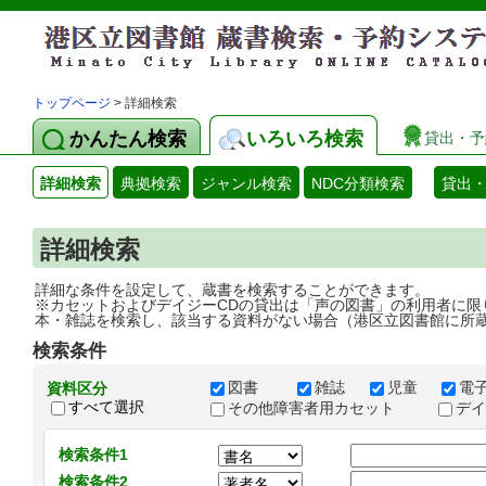
トップページ
> 詳細検索
かんたん検索
いろいろ検索
貸出・予
詳細検索
典拠検索
ジャンル検索
NDC分類検索
貸出
詳細検索
詳細な条件を設定して、蔵書を検索することができます。
※カセットおよびデイジーCDの貸出は「声の図書」の利用者に限
本・雑誌を検索し、該当する資料がない場合（港区立図書館に所
検索条件
図書
雑誌
児童
電
資料区分
すべて選択
その他障害者用カセット
デ
検索条件1
検索条件2