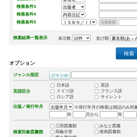
検索条件3
検索条件4
検索条件5
検索結果一覧表示
表示数
並び順
オプション
ジャンル指定
日本語
英語
ドイツ語
フランス語
言語区分
ロシア語
サイレント
出版／発行年月
※発行年月の検索は雑誌のみ対
年
月から
年
三田図書館
みなと図書
高輪分室
港南図書館
検索対象図書館