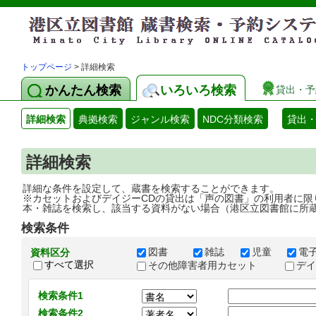
トップページ
> 詳細検索
かんたん検索
いろいろ検索
貸出・予
詳細検索
典拠検索
ジャンル検索
NDC分類検索
貸出
詳細検索
詳細な条件を設定して、蔵書を検索することができます。
※カセットおよびデイジーCDの貸出は「声の図書」の利用者に限
本・雑誌を検索し、該当する資料がない場合（港区立図書館に所
検索条件
図書
雑誌
児童
電
資料区分
すべて選択
その他障害者用カセット
デ
検索条件1
検索条件2