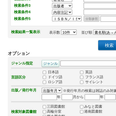
検索条件3
検索条件4
検索条件5
検索結果一覧表示
表示数
並び順
オプション
ジャンル指定
日本語
英語
ドイツ語
フランス語
言語区分
ロシア語
サイレント
出版／発行年月
※発行年月の検索は雑誌のみ対
年
月から
年
三田図書館
みなと図書
高輪分室
港南図書館
検索対象図書館