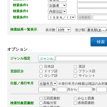
検索条件3
検索条件4
検索条件5
検索結果一覧表示
表示数
並び順
オプション
ジャンル指定
日本語
英語
ドイツ語
フランス語
言語区分
ロシア語
サイレント
出版／発行年月
※発行年月の検索は雑誌のみ対
年
月から
年
三田図書館
みなと図書
高輪分室
港南図書館
検索対象図書館