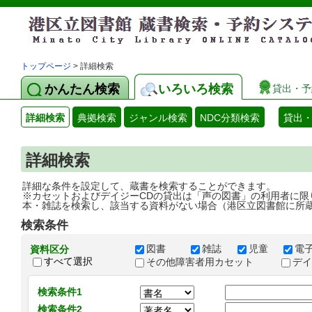
トップページ
> 詳細検索
かんたん検索
いろいろ検索
貸出・予
詳細検索
典拠検索
ジャンル検索
NDC分類検索
貸出
詳細検索
詳細な条件を設定して、蔵書を検索することができます。
※カセットおよびデイジーCDの貸出は「声の図書」の利用者に限
本・雑誌を検索し、該当する資料がない場合（港区立図書館に所
検索条件
図書
雑誌
児童
電
資料区分
すべて選択
その他障害者用カセット
デ
検索条件1
検索条件2