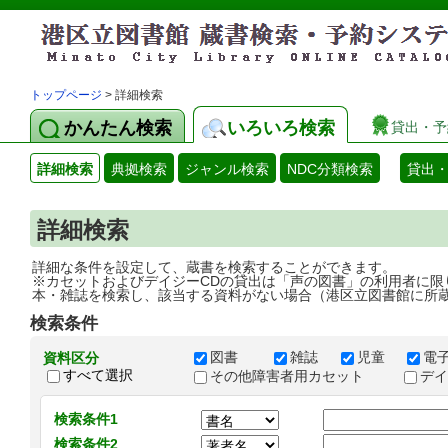
トップページ
> 詳細検索
かんたん検索
いろいろ検索
貸出・予
詳細検索
典拠検索
ジャンル検索
NDC分類検索
貸出
詳細検索
詳細な条件を設定して、蔵書を検索することができます。
※カセットおよびデイジーCDの貸出は「声の図書」の利用者に限
本・雑誌を検索し、該当する資料がない場合（港区立図書館に所
検索条件
図書
雑誌
児童
電
資料区分
すべて選択
その他障害者用カセット
デ
検索条件1
検索条件2