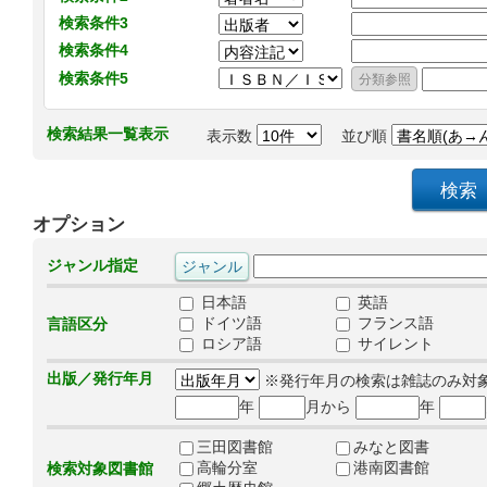
検索条件3
検索条件4
検索条件5
検索結果一覧表示
表示数
並び順
オプション
ジャンル指定
日本語
英語
ドイツ語
フランス語
言語区分
ロシア語
サイレント
出版／発行年月
※発行年月の検索は雑誌のみ対
年
月から
年
三田図書館
みなと図書
高輪分室
港南図書館
検索対象図書館