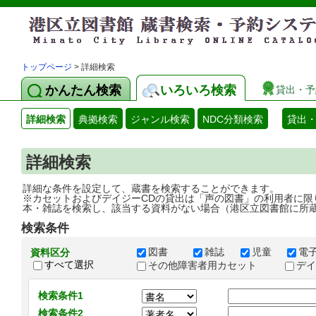
トップページ
> 詳細検索
かんたん検索
いろいろ検索
貸出・予
詳細検索
典拠検索
ジャンル検索
NDC分類検索
貸出
詳細検索
詳細な条件を設定して、蔵書を検索することができます。
※カセットおよびデイジーCDの貸出は「声の図書」の利用者に限
本・雑誌を検索し、該当する資料がない場合（港区立図書館に所
検索条件
図書
雑誌
児童
電
資料区分
すべて選択
その他障害者用カセット
デ
検索条件1
検索条件2