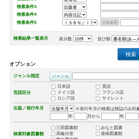
検索条件3
検索条件4
検索条件5
検索結果一覧表示
表示数
並び順
オプション
ジャンル指定
日本語
英語
ドイツ語
フランス語
言語区分
ロシア語
サイレント
出版／発行年月
※発行年月の検索は雑誌のみ対
年
月から
年
三田図書館
みなと図書
高輪分室
港南図書館
検索対象図書館