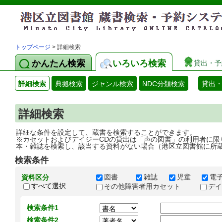
トップページ
> 詳細検索
かんたん検索
いろいろ検索
貸出・予
詳細検索
典拠検索
ジャンル検索
NDC分類検索
貸出
詳細検索
詳細な条件を設定して、蔵書を検索することができます。
※カセットおよびデイジーCDの貸出は「声の図書」の利用者に限
本・雑誌を検索し、該当する資料がない場合（港区立図書館に所
検索条件
図書
雑誌
児童
電
資料区分
すべて選択
その他障害者用カセット
デ
検索条件1
検索条件2