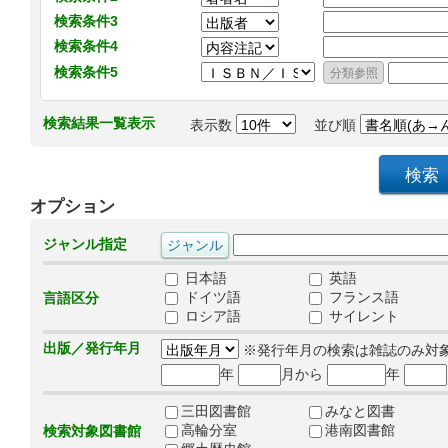
検索条件3
検索条件4
検索条件5
検索結果一覧表示
表示数
並び順
オプション
ジャンル指定
日本語
英語
ドイツ語
フランス語
言語区分
ロシア語
サイレント
出版／発行年月
※発行年月の検索は雑誌のみ対
年
月から
年
三田図書館
みなと図書
高輪分室
港南図書館
検索対象図書館