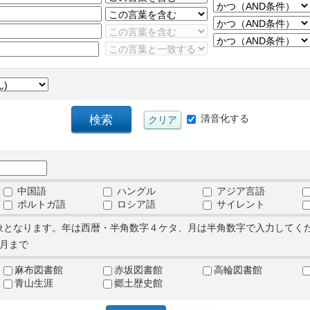
清音化する
中国語
ハングル
アジア言語
ポルトガ語
ロシア語
サイレント
象となります。年は西暦・半角数字４ケタ、月は半角数字で入力してく
月まで
麻布図書館
赤坂図書館
高輪図書館
青山生涯
郷土歴史館