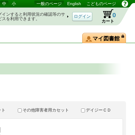
中
小
一般のページ
English
こどものページ
0
グインすると利用状況の確認等のサ
ビスを利用できます。
カート
マイ図書館
。
セット
その他障害者用カセット
デイジーＣＤ