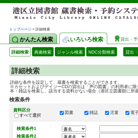
トップページ
> 詳細検索
かんたん検索
いろいろ検索
貸出・予
詳細検索
典拠検索
ジャンル検索
NDC分類検索
貸出
詳細検索
詳細な条件を設定して、蔵書を検索することができます。
※カセットおよびデイジーCDの貸出は「声の図書」の利用者に限
本・雑誌を検索し、該当する資料がない場合（港区立図書館に所
検索条件
資料区分
図書
雑誌
児童
電
すべて選択
検索条件1
検索条件2