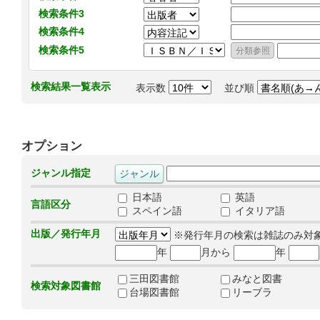
検索条件3
検索条件4
検索条件5
検索結果一覧表示
表示数
並び順
オプション
ジャンル指定
日本語
英語
言語区分
スペイン語
イタリア語
出版／発行年月
※発行年月の検索は雑誌のみ対
年
月から
年
三田図書館
みなと図書
検索対象図書館
台場図書館
リーブラ