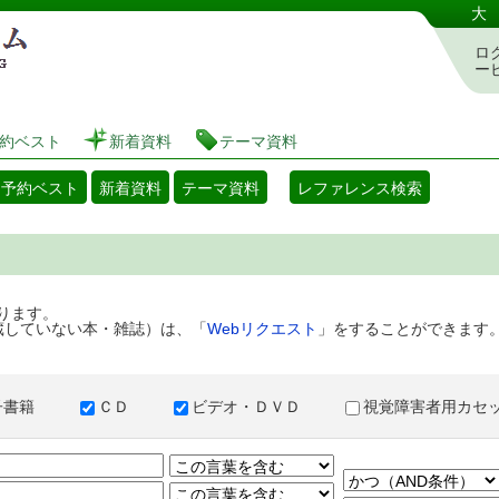
港区立図書館 蔵書検索・予約システム
大
ロ
ー
約ベスト
新着資料
テーマ資料
・予約ベスト
新着資料
テーマ資料
レファレンス検索
ります。
蔵していない本・雑誌）は、「
Webリクエスト
」をすることができます
子書籍
ＣＤ
ビデオ・ＤＶＤ
視覚障害者用カ