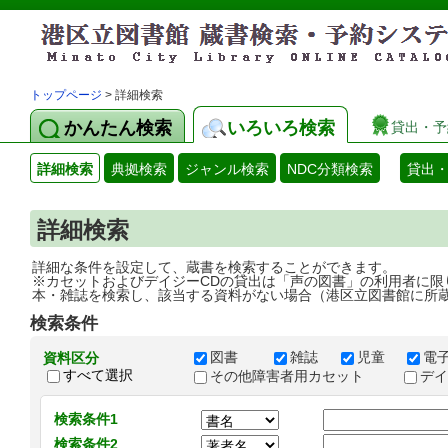
トップページ
> 詳細検索
かんたん検索
いろいろ検索
貸出・予
詳細検索
典拠検索
ジャンル検索
NDC分類検索
貸出
詳細検索
詳細な条件を設定して、蔵書を検索することができます。
※カセットおよびデイジーCDの貸出は「声の図書」の利用者に限
本・雑誌を検索し、該当する資料がない場合（港区立図書館に所
検索条件
図書
雑誌
児童
電
資料区分
すべて選択
その他障害者用カセット
デ
検索条件1
検索条件2