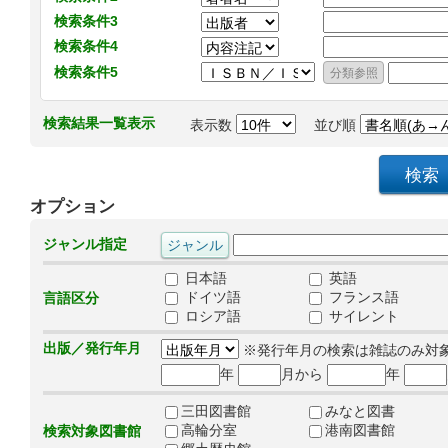
検索条件3
検索条件4
検索条件5
検索結果一覧表示
表示数
並び順
オプション
ジャンル指定
日本語
英語
ドイツ語
フランス語
言語区分
ロシア語
サイレント
出版／発行年月
※発行年月の検索は雑誌のみ対
年
月から
年
三田図書館
みなと図書
高輪分室
港南図書館
検索対象図書館