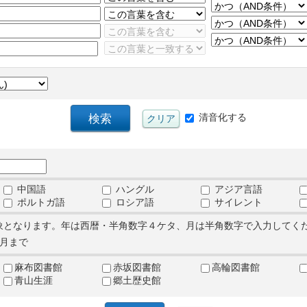
清音化する
中国語
ハングル
アジア言語
ポルトガ語
ロシア語
サイレント
象となります。年は西暦・半角数字４ケタ、月は半角数字で入力してく
月まで
麻布図書館
赤坂図書館
高輪図書館
青山生涯
郷土歴史館