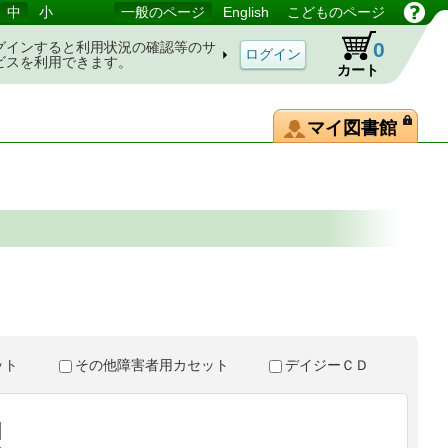
中
小
一般のページ
English
こどものページ
0
グインすると利用状況の確認等のサ
ビスを利用できます。
カート
マイ図書館
。
セット
その他障害者用カセット
デイジーＣＤ