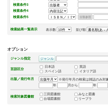
検索条件3
検索条件4
検索条件5
検索結果一覧表示
表示数
並び順
オプション
ジャンル指定
日本語
英語
言語区分
スペイン語
イタリア語
出版／発行年月
※発行年月の検索は雑誌のみ対
年
月から
年
三田図書館
みなと図書
検索対象図書館
台場図書館
リーブラ