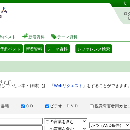
港区立図書館 蔵書検索・予約システム
大
ロ
ー
約ベスト
新着資料
テーマ資料
・予約ベスト
新着資料
テーマ資料
レファレンス検索
ります。
蔵していない本・雑誌）は、「
Webリクエスト
」をすることができます
子書籍
ＣＤ
ビデオ・ＤＶＤ
視覚障害者用カ