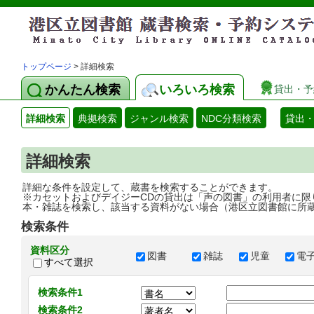
トップページ
> 詳細検索
かんたん検索
いろいろ検索
貸出・予
詳細検索
典拠検索
ジャンル検索
NDC分類検索
貸出
詳細検索
詳細な条件を設定して、蔵書を検索することができます。
※カセットおよびデイジーCDの貸出は「声の図書」の利用者に限
本・雑誌を検索し、該当する資料がない場合（港区立図書館に所
検索条件
資料区分
図書
雑誌
児童
電
すべて選択
検索条件1
検索条件2