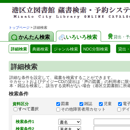
トップページ
> 詳細検索
かんたん検索
いろいろ検索
貸出・予
詳細検索
典拠検索
ジャンル検索
NDC分類検索
貸出
詳細検索
詳細な条件を設定して、蔵書を検索することができます。
※カセットおよびデイジーCDの貸出は「声の図書」の利用者に限
本・雑誌を検索し、該当する資料がない場合（港区立図書館に所
検索条件
図書
雑誌
児童
電
資料区分
すべて選択
その他障害者用カセット
デ
検索条件1
検索条件2