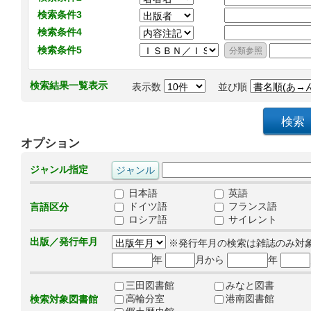
検索条件3
検索条件4
検索条件5
検索結果一覧表示
表示数
並び順
オプション
ジャンル指定
日本語
英語
ドイツ語
フランス語
言語区分
ロシア語
サイレント
出版／発行年月
※発行年月の検索は雑誌のみ対
年
月から
年
三田図書館
みなと図書
高輪分室
港南図書館
検索対象図書館