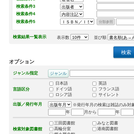
検索条件3
検索条件4
検索条件5
検索結果一覧表示
表示数
並び順
オプション
ジャンル指定
日本語
英語
ドイツ語
フランス語
言語区分
ロシア語
サイレント
出版／発行年月
※発行年月の検索は雑誌のみ対
年
月から
年
三田図書館
みなと図書
高輪分室
港南図書館
検索対象図書館