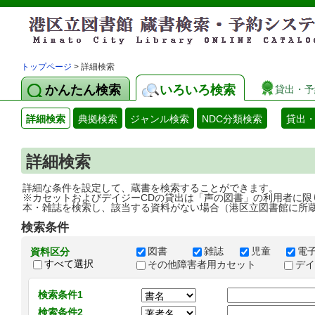
トップページ
> 詳細検索
かんたん検索
いろいろ検索
貸出・予
詳細検索
典拠検索
ジャンル検索
NDC分類検索
貸出
詳細検索
詳細な条件を設定して、蔵書を検索することができます。
※カセットおよびデイジーCDの貸出は「声の図書」の利用者に限
本・雑誌を検索し、該当する資料がない場合（港区立図書館に所
検索条件
図書
雑誌
児童
電
資料区分
すべて選択
その他障害者用カセット
デ
検索条件1
検索条件2