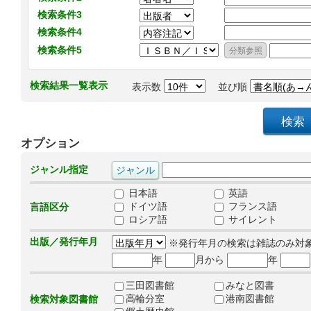
検索条件3
検索条件4
検索条件5
検索結果一覧表示
表示数
並び順
オプション
ジャンル指定
日本語
英語
ドイツ語
フランス語
言語区分
ロシア語
サイレント
出版／発行年月
※発行年月の検索は雑誌のみ対
年
月から
年
三田図書館
みなと図書
高輪分室
港南図書館
検索対象図書館