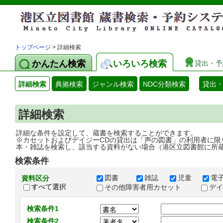
トップページ
> 詳細検索
かんたん検索
いろいろ検索
貸出・予
詳細検索
典拠検索
ジャンル検索
NDC分類検索
貸出
詳細検索
詳細な条件を設定して、蔵書を検索することができます。
※カセットおよびデイジーCDの貸出は「声の図書」の利用者に限
本・雑誌を検索し、該当する資料がない場合（港区立図書館に所
検索条件
図書
雑誌
児童
電
資料区分
すべて選択
その他障害者用カセット
デ
検索条件1
検索条件2