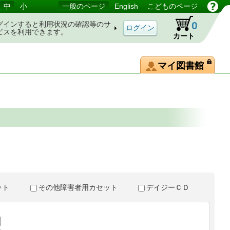
中
小
一般のページ
English
こどものページ
0
グインすると利用状況の確認等のサ
ビスを利用できます。
カート
マイ図書館
。
セット
その他障害者用カセット
デイジーＣＤ