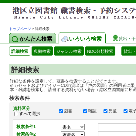
トップページ
> 詳細検索
かんたん検索
いろいろ検索
貸出・予
詳細検索
典拠検索
ジャンル検索
NDC分類検索
貸出
詳細検索
詳細な条件を設定して、蔵書を検索することができます。
※カセットおよびデイジーCDの貸出は「声の図書」の利用者に限
本・雑誌を検索し、該当する資料がない場合（港区立図書館に所
検索条件
資料区分
図書
雑誌
児童
電
すべて選択
検索条件1
検索条件2