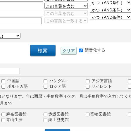
清音化する
中国語
ハングル
アジア言語
ポルトガ語
ロシア語
サイレント
象となります。年は西暦・半角数字４ケタ、月は半角数字で入力してく
月まで
麻布図書館
赤坂図書館
高輪図書館
青山生涯
郷土歴史館