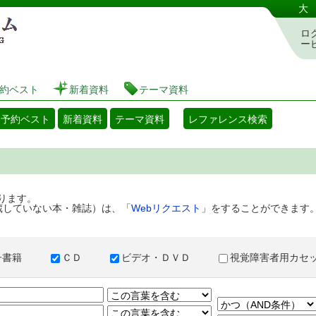
港区立図書館 蔵書検索・予約システム
大
ロ
ー
約ベスト
新着資料
テーマ資料
・予約ベスト
新着資料
テーマ資料
レファレンス検索
ります。
蔵していない本・雑誌）は、「
Webリクエスト
」をすることができます
子書籍
ＣＤ
ビデオ・ＤＶＤ
視覚障害者用カ