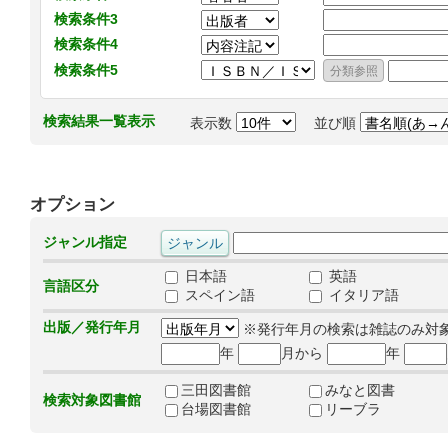
検索条件3
検索条件4
検索条件5
検索結果一覧表示
表示数
並び順
オプション
ジャンル指定
日本語
英語
言語区分
スペイン語
イタリア語
出版／発行年月
※発行年月の検索は雑誌のみ対
年
月から
年
三田図書館
みなと図書
検索対象図書館
台場図書館
リーブラ