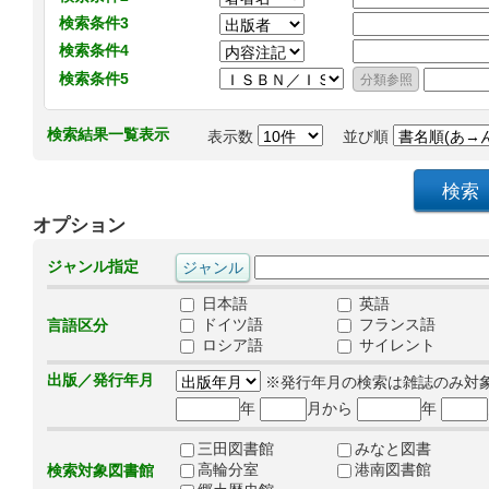
検索条件3
検索条件4
検索条件5
検索結果一覧表示
表示数
並び順
オプション
ジャンル指定
日本語
英語
ドイツ語
フランス語
言語区分
ロシア語
サイレント
出版／発行年月
※発行年月の検索は雑誌のみ対
年
月から
年
三田図書館
みなと図書
高輪分室
港南図書館
検索対象図書館