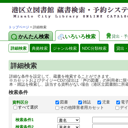
トップページ
> 詳細検索
かんたん検索
いろいろ検索
貸出・予
詳細検索
典拠検索
ジャンル検索
NDC分類検索
貸出
詳細検索
詳細な条件を設定して、蔵書を検索することができます。
※カセットおよびデイジーCDの貸出は「声の図書」の利用者に限
本・雑誌を検索し、該当する資料がない場合（港区立図書館に所
検索条件
図書
雑誌
児童
電
資料区分
すべて選択
その他障害者用カセット
デ
検索条件1
検索条件2