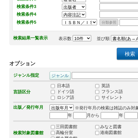
検索条件3
検索条件4
検索条件5
検索結果一覧表示
表示数
並び順
オプション
ジャンル指定
日本語
英語
ドイツ語
フランス語
言語区分
ロシア語
サイレント
出版／発行年月
※発行年月の検索は雑誌のみ対
年
月から
年
三田図書館
みなと図書
高輪分室
港南図書館
検索対象図書館