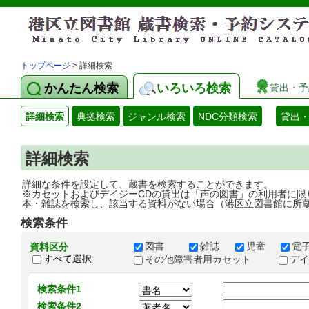
トップページ
> 詳細検索
かんたん検索
いろいろ検索
貸出・予
詳細検索
典拠検索
ジャンル検索
NDC分類検索
貸出
詳細検索
詳細な条件を設定して、蔵書を検索することができます。
※カセットおよびデイジーCDの貸出は「声の図書」の利用者に限
本・雑誌を検索し、該当する資料がない場合（港区立図書館に所
検索条件
図書
雑誌
児童
電
資料区分
すべて選択
その他障害者用カセット
デ
検索条件1
検索条件2