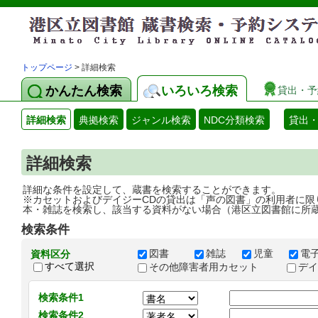
トップページ
> 詳細検索
かんたん検索
いろいろ検索
貸出・予
詳細検索
典拠検索
ジャンル検索
NDC分類検索
貸出
詳細検索
詳細な条件を設定して、蔵書を検索することができます。
※カセットおよびデイジーCDの貸出は「声の図書」の利用者に限
本・雑誌を検索し、該当する資料がない場合（港区立図書館に所
検索条件
図書
雑誌
児童
電
資料区分
すべて選択
その他障害者用カセット
デ
検索条件1
検索条件2