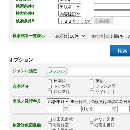
検索条件3
検索条件4
検索条件5
検索結果一覧表示
表示数
並び順
オプション
ジャンル指定
日本語
英語
ドイツ語
フランス語
言語区分
ロシア語
サイレント
出版／発行年月
※発行年月の検索は雑誌のみ対
年
月から
年
三田図書館
みなと図書
高輪分室
港南図書館
検索対象図書館