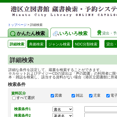
トップページ
> 詳細検索
かんたん検索
いろいろ検索
貸出・予
詳細検索
典拠検索
ジャンル検索
NDC分類検索
貸出
詳細検索
詳細な条件を設定して、蔵書を検索することができます。
※カセットおよびデイジーCDの貸出は「声の図書」の利用者に限
本・雑誌を検索し、該当する資料がない場合（港区立図書館に所
検索条件
資料区分
図書
雑誌
児童
電
すべて選択
検索条件1
検索条件2