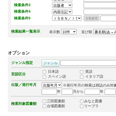
検索条件3
検索条件4
検索条件5
検索結果一覧表示
表示数
並び順
オプション
ジャンル指定
日本語
英語
言語区分
スペイン語
イタリア語
出版／発行年月
※発行年月の検索は雑誌のみ対
年
月から
年
三田図書館
みなと図書
検索対象図書館
台場図書館
リーブラ