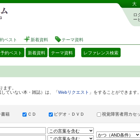
港区立図書館 蔵書検索・予約システム
大
ロ
ー
約ベスト
新着資料
テーマ資料
・予約ベスト
新着資料
テーマ資料
レファレンス検索
ります。
蔵していない本・雑誌）は、「
Webリクエスト
」をすることができます
子書籍
ＣＤ
ビデオ・ＤＶＤ
視覚障害者用カ