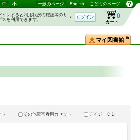
中
小
一般のページ
English
こどものページ
0
グインすると利用状況の確認等のサ
ビスを利用できます。
カート
マイ図書館
。
セット
その他障害者用カセット
デイジーＣＤ