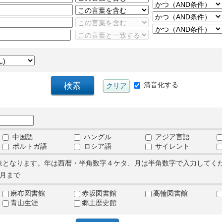
清音化する
中国語
ハングル
アジア言語
ポルトガ語
ロシア語
サイレント
象となります。年は西暦・半角数字４ケタ、月は半角数字で入力してく
月まで
麻布図書館
赤坂図書館
高輪図書館
青山生涯
郷土歴史館