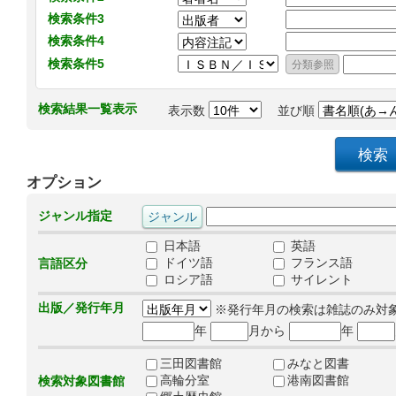
検索条件3
検索条件4
検索条件5
検索結果一覧表示
表示数
並び順
オプション
ジャンル指定
日本語
英語
ドイツ語
フランス語
言語区分
ロシア語
サイレント
出版／発行年月
※発行年月の検索は雑誌のみ対
年
月から
年
三田図書館
みなと図書
高輪分室
港南図書館
検索対象図書館