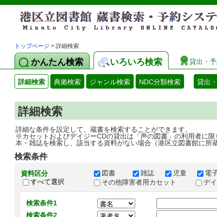
トップページ
> 詳細検索
かんたん検索
いろいろ検索
貸出・予
詳細検索
典拠検索
ジャンル検索
NDC分類検索
貸出
詳細検索
詳細な条件を設定して、蔵書を検索することができます。
※カセットおよびデイジーCDの貸出は「声の図書」の利用者に限
本・雑誌を検索し、該当する資料がない場合（港区立図書館に所
検索条件
図書
雑誌
児童
電
資料区分
すべて選択
その他障害者用カセット
デ
検索条件1
検索条件2