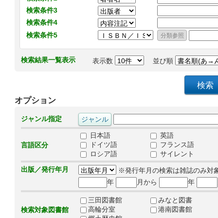
検索条件3
検索条件4
検索条件5
検索結果一覧表示
表示数
並び順
オプション
ジャンル指定
日本語
英語
ドイツ語
フランス語
言語区分
ロシア語
サイレント
出版／発行年月
※発行年月の検索は雑誌のみ対
年
月から
年
三田図書館
みなと図書
高輪分室
港南図書館
検索対象図書館