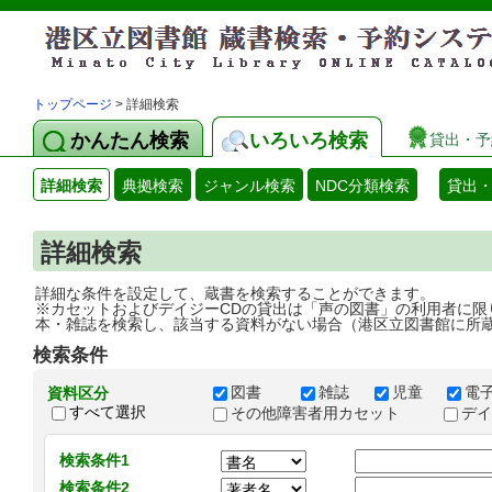
トップページ
> 詳細検索
かんたん検索
いろいろ検索
貸出・予
詳細検索
典拠検索
ジャンル検索
NDC分類検索
貸出
詳細検索
詳細な条件を設定して、蔵書を検索することができます。
※カセットおよびデイジーCDの貸出は「声の図書」の利用者に限
本・雑誌を検索し、該当する資料がない場合（港区立図書館に所
検索条件
図書
雑誌
児童
電
資料区分
すべて選択
その他障害者用カセット
デ
検索条件1
検索条件2