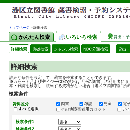
トップページ
> 詳細検索
かんたん検索
いろいろ検索
貸出・予
詳細検索
典拠検索
ジャンル検索
NDC分類検索
貸出
詳細検索
詳細な条件を設定して、蔵書を検索することができます。
※カセットおよびデイジーCDの貸出は「声の図書」の利用者に限
本・雑誌を検索し、該当する資料がない場合（港区立図書館に所
検索条件
図書
雑誌
児童
電
資料区分
すべて選択
その他障害者用カセット
デ
検索条件1
検索条件2