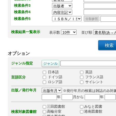
検索条件3
検索条件4
検索条件5
検索結果一覧表示
表示数
並び順
オプション
ジャンル指定
日本語
英語
ドイツ語
フランス語
言語区分
ロシア語
サイレント
出版／発行年月
※発行年月の検索は雑誌のみ対
年
月から
年
三田図書館
みなと図書
高輪分室
港南図書館
検索対象図書館