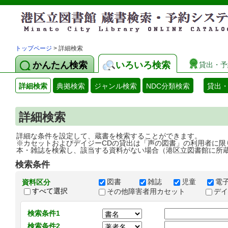
トップページ
> 詳細検索
かんたん検索
いろいろ検索
貸出・予
詳細検索
典拠検索
ジャンル検索
NDC分類検索
貸出
詳細検索
詳細な条件を設定して、蔵書を検索することができます。
※カセットおよびデイジーCDの貸出は「声の図書」の利用者に限
本・雑誌を検索し、該当する資料がない場合（港区立図書館に所
検索条件
図書
雑誌
児童
電
資料区分
すべて選択
その他障害者用カセット
デ
検索条件1
検索条件2