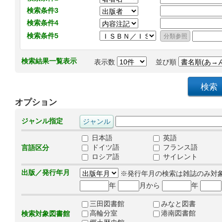
検索条件3
検索条件4
検索条件5
検索結果一覧表示
表示数
並び順
オプション
ジャンル指定
日本語
英語
ドイツ語
フランス語
言語区分
ロシア語
サイレント
出版／発行年月
※発行年月の検索は雑誌のみ対
年
月から
年
三田図書館
みなと図書
高輪分室
港南図書館
検索対象図書館