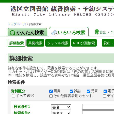
トップページ
> 詳細検索
かんたん検索
いろいろ検索
貸出・予
詳細検索
典拠検索
ジャンル検索
NDC分類検索
貸出
詳細検索
詳細な条件を設定して、蔵書を検索することができます。
※カセットおよびデイジーCDの貸出は「声の図書」の利用者に限
本・雑誌を検索し、該当する資料がない場合（港区立図書館に所
検索条件
図書
雑誌
児童
電
資料区分
すべて選択
その他障害者用カセット
デ
検索条件1
検索条件2