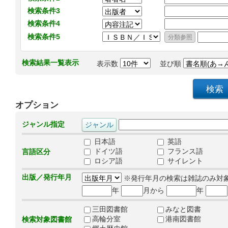
検索条件3
検索条件4
検索条件5
検索結果一覧表示
表示数
並び順
オプション
ジャンル指定
日本語
英語
ドイツ語
フランス語
言語区分
ロシア語
サイレント
出版／発行年月
※発行年月の検索は雑誌のみ対
年
月から
年
三田図書館
みなと図書
高輪分室
港南図書館
検索対象図書館