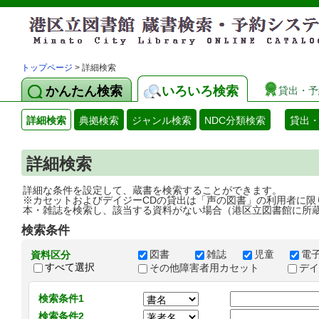
トップページ
> 詳細検索
かんたん検索
いろいろ検索
貸出・予
詳細検索
典拠検索
ジャンル検索
NDC分類検索
貸出
詳細検索
詳細な条件を設定して、蔵書を検索することができます。
※カセットおよびデイジーCDの貸出は「声の図書」の利用者に限
本・雑誌を検索し、該当する資料がない場合（港区立図書館に所
検索条件
図書
雑誌
児童
電
資料区分
すべて選択
その他障害者用カセット
デ
検索条件1
検索条件2