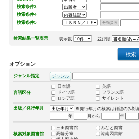
検索条件3
検索条件4
検索条件5
検索結果一覧表示
表示数
並び順
オプション
ジャンル指定
日本語
英語
ドイツ語
フランス語
言語区分
ロシア語
サイレント
出版／発行年月
※発行年月の検索は雑誌のみ対
年
月から
年
三田図書館
みなと図書
高輪分室
港南図書館
検索対象図書館