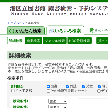
トップページ
> 詳細検索
かんたん検索
いろいろ検索
貸出・予
詳細検索
典拠検索
ジャンル検索
NDC分類検索
貸出
詳細検索
詳細な条件を設定して、蔵書を検索することができます。
※カセットおよびデイジーCDの貸出は「声の図書」の利用者に限
本・雑誌を検索し、該当する資料がない場合（港区立図書館に所
検索条件
図書
雑誌
児童
電
資料区分
すべて選択
その他障害者用カセット
デ
検索条件1
検索条件2