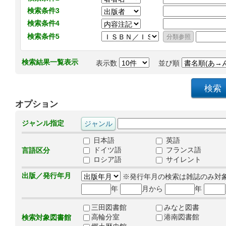
検索条件3
検索条件4
検索条件5
検索結果一覧表示
表示数
並び順
オプション
ジャンル指定
日本語
英語
ドイツ語
フランス語
言語区分
ロシア語
サイレント
出版／発行年月
※発行年月の検索は雑誌のみ対
年
月から
年
三田図書館
みなと図書
高輪分室
港南図書館
検索対象図書館