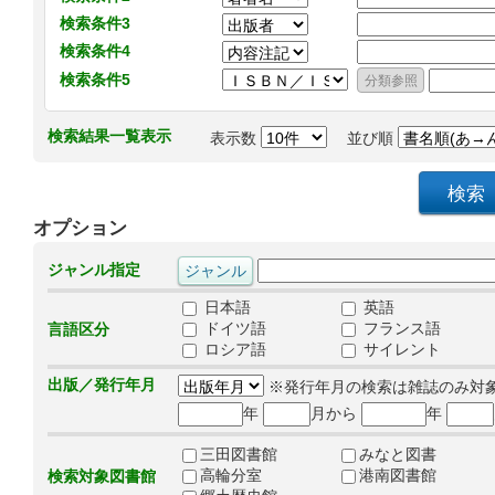
検索条件3
検索条件4
検索条件5
検索結果一覧表示
表示数
並び順
オプション
ジャンル指定
日本語
英語
ドイツ語
フランス語
言語区分
ロシア語
サイレント
出版／発行年月
※発行年月の検索は雑誌のみ対
年
月から
年
三田図書館
みなと図書
高輪分室
港南図書館
検索対象図書館