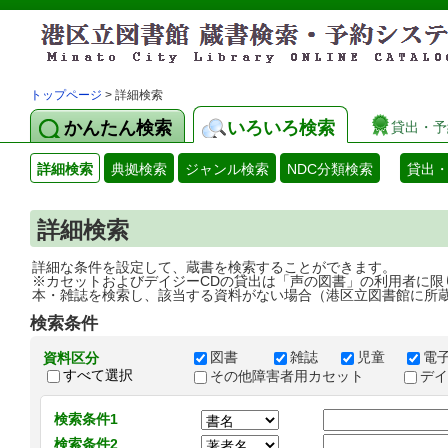
トップページ
> 詳細検索
かんたん検索
いろいろ検索
貸出・予
詳細検索
典拠検索
ジャンル検索
NDC分類検索
貸出
詳細検索
詳細な条件を設定して、蔵書を検索することができます。
※カセットおよびデイジーCDの貸出は「声の図書」の利用者に限
本・雑誌を検索し、該当する資料がない場合（港区立図書館に所
検索条件
図書
雑誌
児童
電
資料区分
すべて選択
その他障害者用カセット
デ
検索条件1
検索条件2