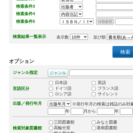
検索条件3
検索条件4
検索条件5
検索結果一覧表示
表示数
並び順
オプション
ジャンル指定
日本語
英語
ドイツ語
フランス語
言語区分
ロシア語
サイレント
出版／発行年月
※発行年月の検索は雑誌のみ対
年
月から
年
三田図書館
みなと図書
高輪分室
港南図書館
検索対象図書館