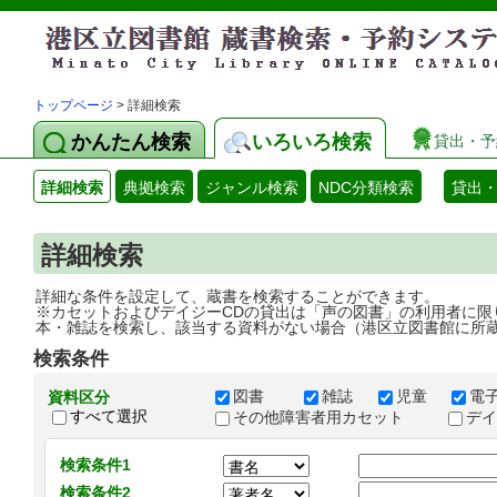
トップページ
> 詳細検索
かんたん検索
いろいろ検索
貸出・予
詳細検索
典拠検索
ジャンル検索
NDC分類検索
貸出
詳細検索
詳細な条件を設定して、蔵書を検索することができます。
※カセットおよびデイジーCDの貸出は「声の図書」の利用者に限
本・雑誌を検索し、該当する資料がない場合（港区立図書館に所
検索条件
図書
雑誌
児童
電
資料区分
すべて選択
その他障害者用カセット
デ
検索条件1
検索条件2