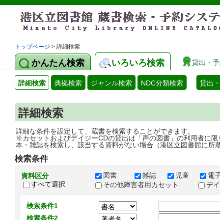
トップページ
> 詳細検索
かんたん検索
いろいろ検索
貸出・予
詳細検索
典拠検索
ジャンル検索
NDC分類検索
貸出
詳細検索
詳細な条件を設定して、蔵書を検索することができます。
※カセットおよびデイジーCDの貸出は「声の図書」の利用者に限
本・雑誌を検索し、該当する資料がない場合（港区立図書館に所
検索条件
図書
雑誌
児童
電
資料区分
すべて選択
その他障害者用カセット
デ
検索条件1
検索条件2