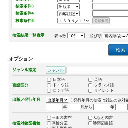
検索条件3
検索条件4
検索条件5
検索結果一覧表示
表示数
並び順
オプション
ジャンル指定
日本語
英語
ドイツ語
フランス語
言語区分
ロシア語
サイレント
出版／発行年月
※発行年月の検索は雑誌のみ対
年
月から
年
三田図書館
みなと図書
高輪分室
港南図書館
検索対象図書館