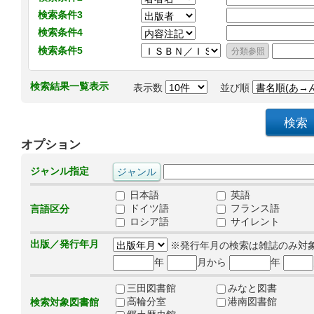
検索条件3
検索条件4
検索条件5
検索結果一覧表示
表示数
並び順
オプション
ジャンル指定
日本語
英語
ドイツ語
フランス語
言語区分
ロシア語
サイレント
出版／発行年月
※発行年月の検索は雑誌のみ対
年
月から
年
三田図書館
みなと図書
高輪分室
港南図書館
検索対象図書館