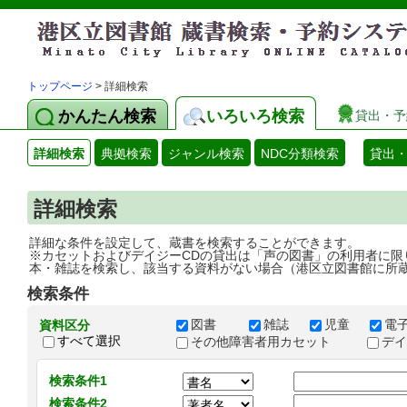
トップページ
> 詳細検索
かんたん検索
いろいろ検索
貸出・予
詳細検索
典拠検索
ジャンル検索
NDC分類検索
貸出
詳細検索
詳細な条件を設定して、蔵書を検索することができます。
※カセットおよびデイジーCDの貸出は「声の図書」の利用者に限
本・雑誌を検索し、該当する資料がない場合（港区立図書館に所
検索条件
図書
雑誌
児童
電
資料区分
すべて選択
その他障害者用カセット
デ
検索条件1
検索条件2